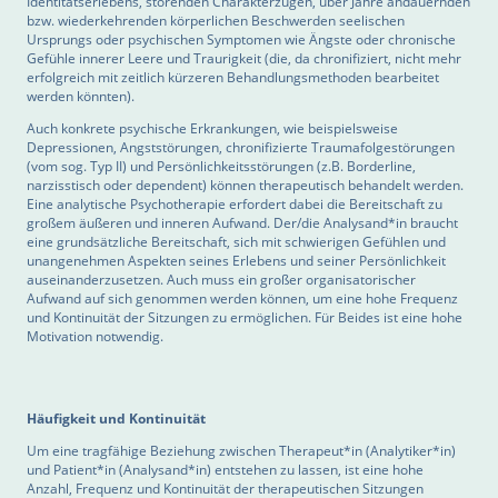
Identitätserlebens, störenden Charakterzügen, über Jahre andauernden
bzw. wiederkehrenden körperlichen Beschwerden seelischen
Ursprungs oder psychischen Symptomen wie Ängste oder chronische
Gefühle innerer Leere und Traurigkeit (die, da chronifiziert, nicht mehr
erfolgreich mit zeitlich kürzeren Behandlungsmethoden bearbeitet
werden könnten).
Auch konkrete psychische Erkrankungen, wie beispielsweise
Depressionen, Angststörungen, chronifizierte Traumafolgestörungen
(vom sog. Typ II) und Persönlichkeitsstörungen (z.B. Borderline,
narzisstisch oder dependent) können therapeutisch behandelt werden.
Eine analytische Psychotherapie erfordert dabei die Bereitschaft zu
großem äußeren und inneren Aufwand. Der/die Analysand*in braucht
eine grundsätzliche Bereitschaft, sich mit schwierigen Gefühlen und
unangenehmen Aspekten seines Erlebens und seiner Persönlichkeit
auseinanderzusetzen. Auch muss ein großer organisatorischer
Aufwand auf sich genommen werden können, um eine hohe Frequenz
und Kontinuität der Sitzungen zu ermöglichen. Für Beides ist eine hohe
Motivation notwendig.
Häufigkeit und Kontinuität
Um eine tragfähige Beziehung zwischen Therapeut*in (Analytiker*in)
und Patient*in (Analysand*in) entstehen zu lassen, ist eine hohe
Anzahl, Frequenz und Kontinuität der therapeutischen Sitzungen